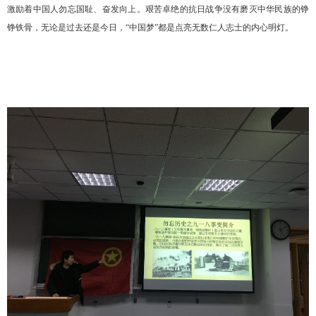
激励着中国人勿忘国耻、奋发向上。艰苦卓绝的抗日战争没有磨灭中华民族的铮
铮铁骨，无论是过去还是今日，“中国梦”都是点亮无数仁人志士的内心明灯。