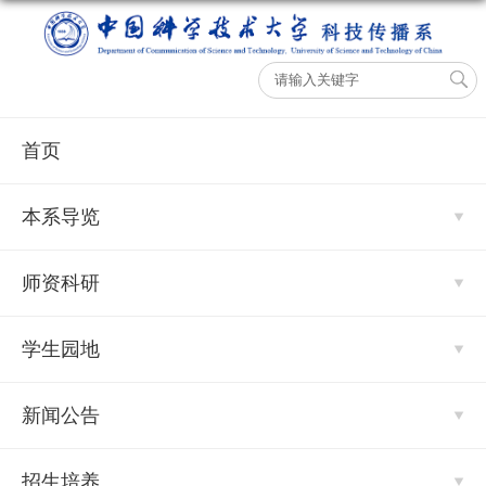
首页
本系导览
师资科研
学生园地
新闻公告
招生培养