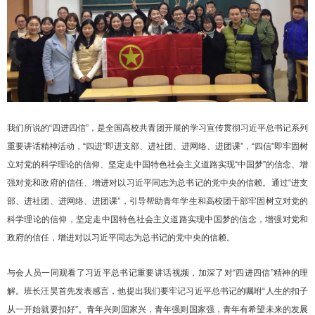
我们所说的“四进四信”，是全国高校共青团开展的学习宣传贯彻习近平总书记系列
重要讲话精神活动，“四进”即进支部、进社团、进网络、进团课”，“四信”即牢固树
立对党的科学理论的信仰、坚定走中国特色社会主义道路实现“中国梦”的信念、增
强对党和政府的信任、增进对以习近平同志为总书记的党中央的信赖。通过“进支
部、进社团、进网络、进团课”，引导帮助青年学生和高校团干部牢固树立对党的
科学理论的信仰，坚定走中国特色社会主义道路实现中国梦的信念，增强对党和
政府的信任，增进对以习近平同志为总书记的党中央的信赖。
与会人员一同观看了习近平总书记重要讲话视频，加深了对“四进四信”精神的理
解。班长汪昊首先发表感言，他提出我们要牢记习近平总书记的嘱咐“人生的扣子
从一开始就要扣好”。青年兴则国家兴，青年强则国家强，青年有希望未来的发展