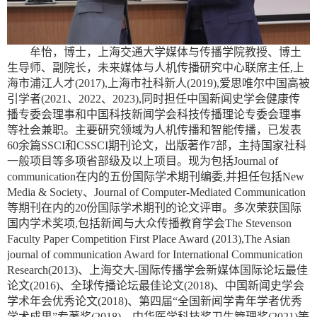
牟怡，博士，上海交通大学媒体与传播学院教授、博土
生导师、副院长，未来媒体与人机传播研究中心联席主任
,
上
海市浦江人才
(2017),
上海市社科新人
(2019),
爱思唯尔中国高被
引学者
(2021
、
2022
、
2023),
同时担任中国新闻史学会健康传
播专委会理事和中国科技新闻学会科技传播理论专委会理事
等社会兼职。主要研究领域为人机传播和智能传播，已发表
60
余篇
SSCI
和
CSSCI
期刊论文，出版著作
7
部，主持国家社科
一般项目等多项省部级及以上项目。现为包括
Journal of
communication
在内的五份国际学术期刊编委
,
并担任包括
New
Media & Society
、
Journal of Computer-Mediated Communication
等期刊在内的
20
份国际学术期刊的论文评审。多次荣获国际
国内学术奖项
,
包括新闻与大众传播教育学会
The Stevenson
Faculty Paper Competition First Place Award (2013),The Asian
journal of communication Award for International Communication
Research(2013)
、上海交大
-
国际传播学会新媒体国际论坛最佳
论文
(2016)
、全球传播论坛最佳论文
(2018)
、中国新闻史学会
学术年会优秀论文
(2018)
、第四届“全国新闻学青年学者优秀
学术成果”专著奖
(2018)
、中华医学科技奖卫生管理奖
(2021)
等