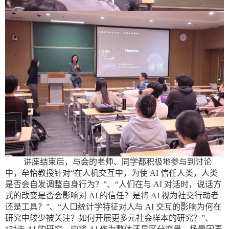
讲座结束后，与会的老师、同学都积极地参与到讨论
中，牟怡教授针对“在人机交互中，为使
AI
信任人类，人类
是否会自发调整自身行为？”、“人们在与
AI
对话时，说话方
式的改变是否会影响对
AI
的信任？是将
AI
视为社交行动者
还是工具？”、“人口统计学特征对人与
AI
交互的影响为何在
研究中较少被关注？如何开展更多元社会样本的研究？”、