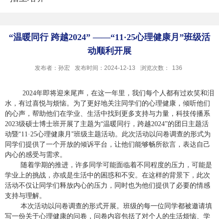
“温暖同行 跨越2024” ——“11·25心理健康月”班级活
动顺利开展
发布者：孙宏
发布时间：2024-12-13
浏览次数：
136
年即将迎来尾声，在这一年里，我们每个人都有过欢笑和泪
2024
水，有过喜悦与烦恼。为了更好地关注同学们的心理健康，倾听他们
的心声，帮助他们在学业、生活中找到更多支持与力量，科技传播系
级硕士博士班开展了主题为“温暖同行，跨越
的团日主题活
2023
2024”
动暨“
心理健康月”班级主题活动。此次活动以问卷调查的形式为
11·25
同学们提供了一个开放的倾诉平台，让他们能够畅所欲言，表达自己
内心的感受与需求。
随着学期的推进，许多同学可能面临着不同程度的压力，可能是
学业上的挑战，亦或是生活中的困惑和不安。在这样的背景下，此次
活动不仅让同学们释放内心的压力，同时也为他们提供了必要的情感
支持与理解。
本次活动以问卷调查的形式开展。班级的每一位同学都被邀请填
写一份关于心理健康的问卷，问卷内容包括了对个人的生活烦恼、学