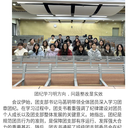
团纪学习明方向，问题整改显实效
会议伊始，团支部书记马菡玥带领全体团员深入学习团
章团纪。在学习过程中，
团支书
着重强调了纪律建设对团员
个人成长以及团支部整体发展的关键意义。她指出，团纪是
规范团员行为的准则，是保障团支部有序运行、发挥强大合
力的重要基石。随后，
团支书
通报了
班级
团支部委员会在纪