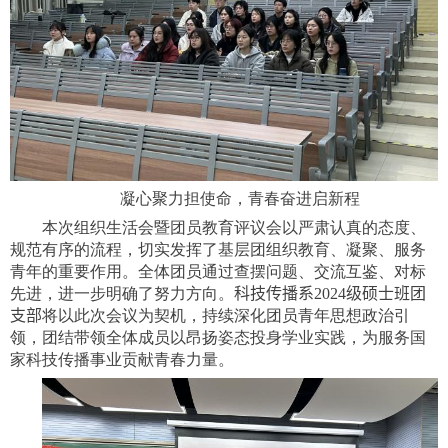
凝心聚力担使命，青春奋进启新程
本次组织生活会暨团员教育评议会以严肃认真的态度、
规范有序的流程，切实发挥了基层团组织教育、凝聚、服务
青年的重要作用。全体团员通过查摆问题、交流互鉴、对标
先进，进一步明确了努力方向。
科技传播系
2024
级硕士班团
支部
将以此次会议为契机，持续深化团员青年思想政治引
领，团结带领全体成员以昂扬姿态投身学业实践，为服务国
家科技传播事业贡献青春力量。