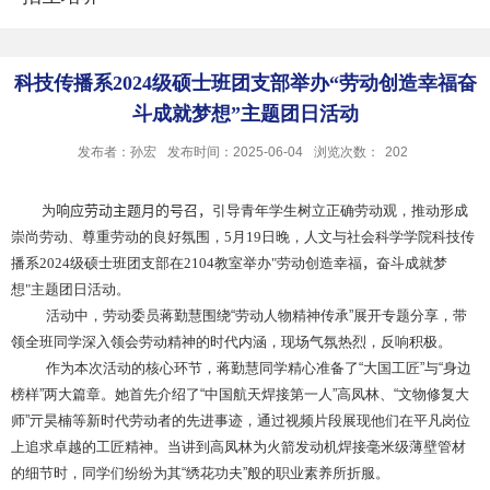
科技传播系2024级硕士班团支部举办“劳动创造幸福奋
斗成就梦想”主题团日活动
发布者：孙宏
发布时间：2025-06-04
浏览次数：
202
为
响应劳动主题月的号召，
引导青年学生树立正确劳动观，推动形成
崇尚劳动、尊重劳动的良好氛围，
5
月
19
日晚，人文与社会科学学院科技传
播系
2024
级硕士班团支部在
2104
教室举办
"
劳动创造幸福
，
奋斗成就梦
想
"
主题团日活动。
活动中，劳动委员蒋勤慧围绕
“
劳动人物精神传承
”
展开专题分享，带
领全班同学深入领会劳动精神的时代内涵，现场气氛热烈，反响积极。
作为本次活动的核心环节，蒋勤慧同学精心准备了
“
大国工匠
”
与
“
身边
榜样
”
两大篇章。她首先介绍了
“
中国航天焊接第一人
”
高凤林、
“
文物修复大
师
”
亓昊楠等新时代劳动者的先进事迹，通过视频片段展现他们在平凡岗位
上追求卓越的工匠精神。当讲到高凤林为火箭发动机焊接毫米级薄壁管材
的细节时，同学们纷纷为其
“
绣花功夫
”
般的职业素养所折服。