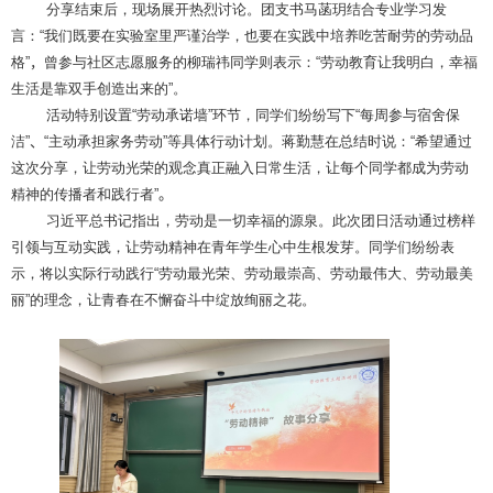
分享结束后，现场展开热烈讨论。团支书马菡玥结合专业学习发
言：
“
我们既要在实验室里严谨治学，也要在实践中培养吃苦耐劳的劳动品
格
”，
曾参与社区志愿服务的柳瑞祎同学则表示：
“
劳动教育让我明白，幸福
生活是靠双手创造出来的
”
。
活动特别设置
“
劳动承诺墙
”
环节，同学们纷纷写下
“
每周参与宿舍保
洁
”、“
主动承担家务劳动
”
等具体行动计划。蒋勤慧在总结时说：
“
希望通过
这次分享，让劳动光荣的观念真正融入日常生活，让每个同学都成为劳动
精神的传播者和践行者
”。
习近平总书记指出，劳动是一切幸福的源泉。此次团日活动通过榜样
引领与互动实践，让劳动精神在青年学生心中生根发芽。同学们纷纷表
示，将以实际行动践行
“
劳动最光荣、劳动最崇高、劳动最伟大、劳动最美
丽
”
的理念，让青春在不懈奋斗中绽放绚丽之花。