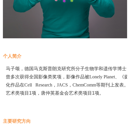
个人简介
马子颂，德国马克斯普朗克研究所分子生物学和遗传学博士
曾多次获得全国影像类奖项，影像作品被
Lonely Planet
、《摄
化作品在
Cell Research
，
JACS
，
ChemComm
等期刊上发表。
艺术类项目
1
项，唐仲英基金会艺术类项目
1
项。
主要研究方向